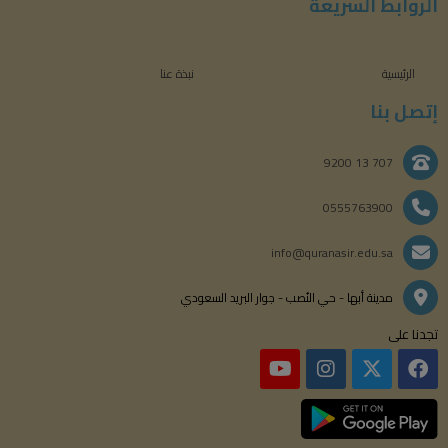
الروابط السريعة
الرئيسية
نبذة عنا
إتصل بنا
707 13 9200
0555763900
info@quranasir.edu.sa
مدينة أبها - حي النُصب - جوار البريد السعودي
تجدنا على