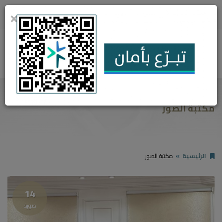
920013707
مدينة أبها - حي النُصب - جوار البريد السعودي
×
0
مكتبة الصور
الرئيسية
مكتبة الصور
14
صورة