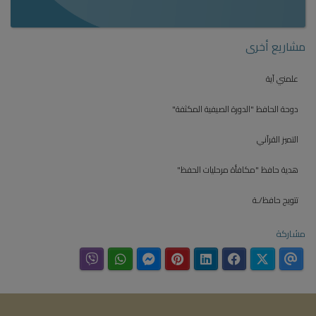
مشاريع أخرى
علمني آية
دوحة الحافظ "الدورة الصيفية المكثفة"
التميز القرآني
هدية حافظ "مكافأة مرحليات الحفظ"
تتويج حافظ/ـة
مشاركة