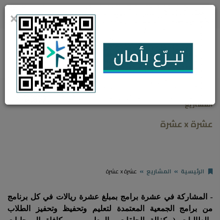
920013707
مدينة أبها - حي النُصب - جوار البريد السعودي
×
0
المشاريع
عشرة x عشرة
الرئيسية
المشاريع
عشرة x عشرة
- المشاركة في عشرة برامج بمبلغ عشرة ريالات في كل برنامج
من برامج الجمعية المعتمدة لتعليم وتحفيظ وتحفيز الطلاب