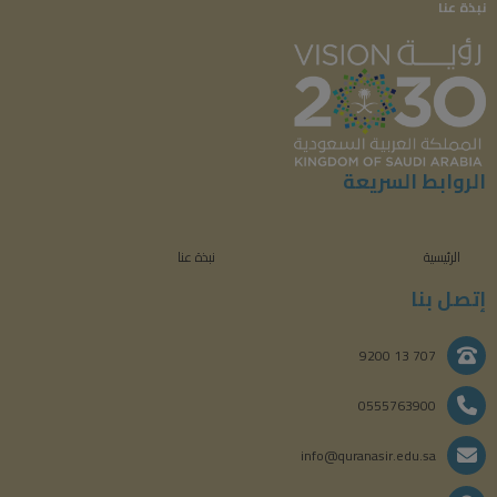
نبذة عنا
الروابط السريعة
الرئيسية
نبذة عنا
إتصل بنا
707 13 9200
0555763900
info@quranasir.edu.sa