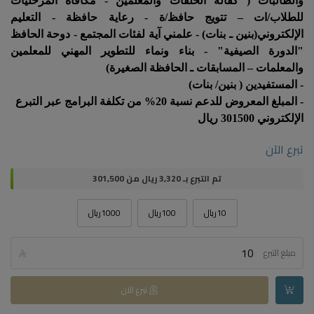
والطالبات ( كفالة الحلقات والمعلمين - مكافاة المرحليات
للطلاب/ات – تتويج حافظ/ة - رعاية حافظة - التعليم
الإلكتروني(بنين ـ بنات) - علمني آية لفئات المجتمع - دوحة الحافظ
"الدورة الصيفية" - بناء ونماء للتطوير المهني للمعلمين
والمعلمات – المسابقات ـ الحافظة الصغيرة)
- المستفيدين ( بنين/ بنات)
- المبلغ المعروض للدعم نسبة 20% من تكلفة البرامج عبر التبرع
الإلكتروني 301500 ريال
تبرع الآن
تم التبرع بـ
3,320
ريال من
301,500
10ريال
100ريال
1000ريال
مبلغ التبرع

تبرع الآن